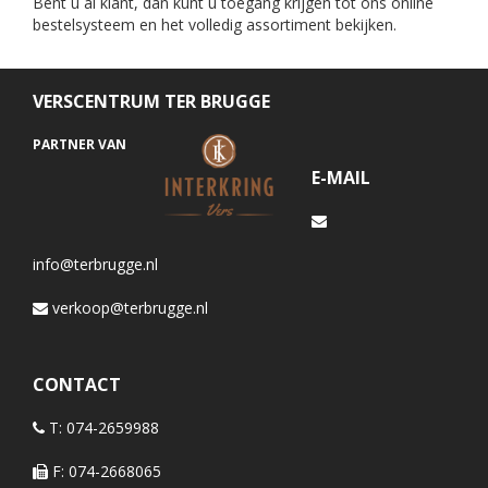
Bent u al klant, dan kunt u toegang krijgen tot ons online
bestelsysteem en het volledig assortiment bekijken.
VERSCENTRUM TER BRUGGE
PARTNER VAN
E-MAIL
info@terbrugge.nl
verkoop@terbrugge.nl
CONTACT
T: 074-2659988
F: 074-2668065